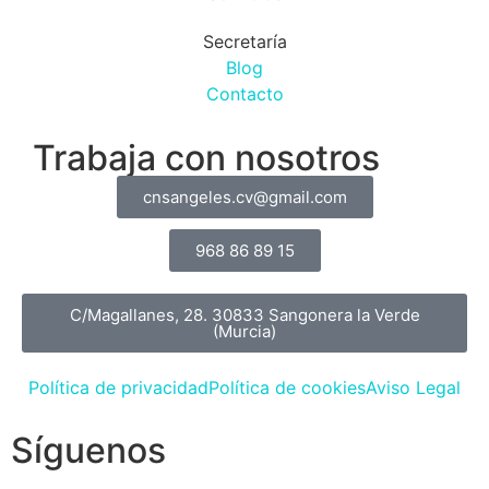
Secretaría
Blog
Contacto
Trabaja con nosotros
cnsangeles.cv@gmail.com
968 86 89 15
C/Magallanes, 28. 30833 Sangonera la Verde
(Murcia)
Política de privacidad
Política de cookies
Aviso Legal
Síguenos