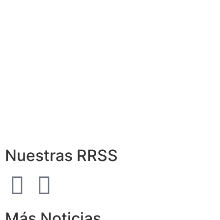
Matricularse
Infórmate aquí
Quiero saber más
Nuestras RRSS
Más Noticias